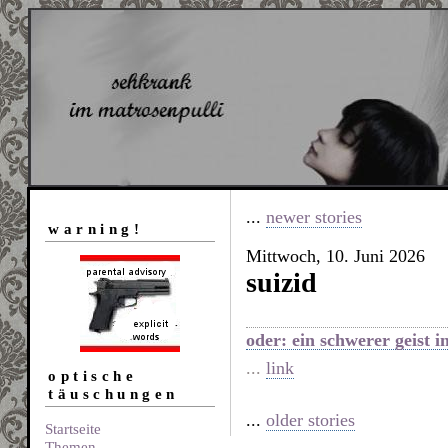
...
newer stories
warning!
Mittwoch, 10. Juni 2026
suizid
oder: ein schwerer geist 
...
link
optische
täuschungen
...
older stories
Startseite
Themen