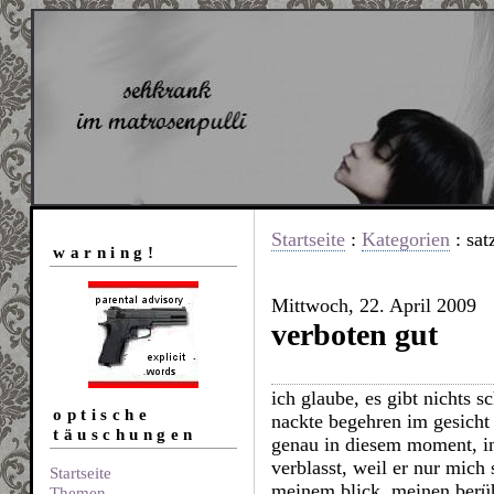
Startseite
:
Kategorien
: sat
warning!
Mittwoch, 22. April 2009
verboten gut
ich glaube, es gibt nichts s
optische
nackte begehren im gesicht
täuschungen
genau in diesem moment, in
verblasst, weil er nur mich
Startseite
meinem blick, meinen berüh
Themen