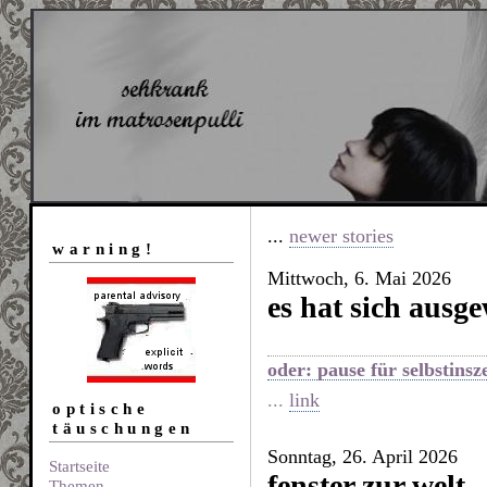
...
newer stories
warning!
Mittwoch, 6. Mai 2026
es hat sich ausge
oder: pause für selbstins
...
link
optische
täuschungen
Sonntag, 26. April 2026
Startseite
fenster zur welt
Themen